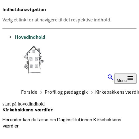
Indholdsnavigation
Vælg et link for at navigere til det respektive indhold.
gå til
Hovedindhold
Menu
Forside
Profil og pædagogik
Kirkebakkens værdi
start på hovedindhold
Kirkebakkens værdier
senest opdateret 2. juli 2025
Herunder kan du læse om Daginstitutionen Kirkebakkens
værdier