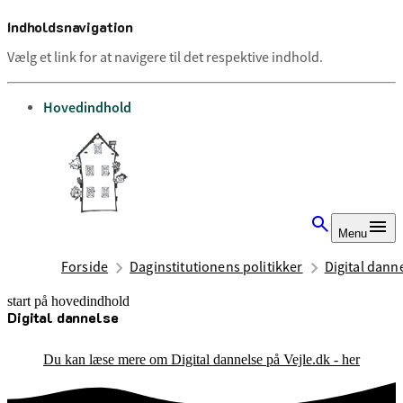
Indholdsnavigation
Vælg et link for at navigere til det respektive indhold.
gå til
Hovedindhold
Menu
Forside
Daginstitutionens politikker
Digital dann
start på hovedindhold
Digital dannelse
senest opdateret 15. august 2025
Du kan læse mere om Digital dannelse på Vejle.dk - her