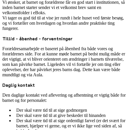
Vi ønsker, at barnet og forældrene får en god start i institutionen, så
inden barnet starter sender vi et velkomst brev samt en
velkomstfolder i eBoks.
Vi tager os god tid til at vise jer rundt i hele huset ved første besøg,
og vi fortæller om hverdagen og hvordan andre praktiske ting
fungerer.
Tillid - åbenhed - forventninger
Forældresamarbejde er baseret på åbenhed fra både vores og
forældrenes side. For at kunne møde barnet på bedst mulig måde er
det vigtigt, at vi bliver orienteret om ændringer i barnets tilværelse,
som kan påvirke barnet. Ligeledes vil vi fortælle jer om ting eller
oplevelser, der har påvirket jeres barns dag. Dette kan være både
mundtligt og via Aula.
Daglig kontakt
Den daglige kontakt ved aflevering og afhentning er vigtig både for
barnet og for personalet:
Der skal være tid til at sige godmorgen
Der skal være tid til at give beskeder til hinanden
Der skal være tid til at sige ordentligt farvel (er det svært for
barnet, hjælper vi gerne, og er vi ikke lige ved siden af, så