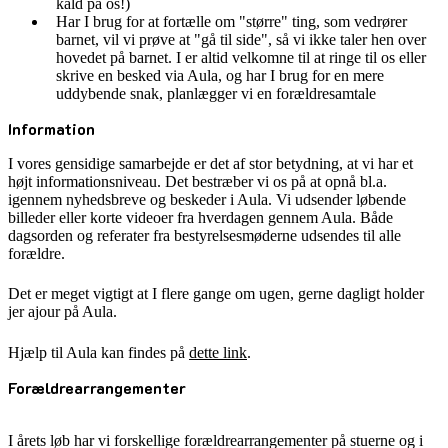
kald på os!)
Har I brug for at fortælle om "større" ting, som vedrører
barnet, vil vi prøve at "gå til side", så vi ikke taler hen over
hovedet på barnet. I er altid velkomne til at ringe til os eller
skrive en besked via Aula, og har I brug for en mere
uddybende snak, planlægger vi en forældresamtale
Information
I vores gensidige samarbejde er det af stor betydning, at vi har et
højt informationsniveau. Det bestræber vi os på at opnå bl.a.
igennem nyhedsbreve og beskeder i Aula. Vi udsender løbende
billeder eller korte videoer fra hverdagen gennem Aula. Både
dagsorden og referater fra bestyrelsesmøderne udsendes til alle
forældre.
Det er meget vigtigt at I flere gange om ugen, gerne dagligt holder
jer ajour på Aula.
Hjælp til Aula kan findes på
dette link
.
Forældrearrangementer
I årets løb har vi forskellige forældrearrangementer på stuerne og i