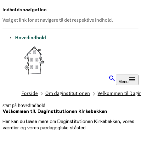
Indholdsnavigation
Vælg et link for at navigere til det respektive indhold.
gå til
Hovedindhold
Menu
Forside
Om daginstitutionen
Velkommen til Dagi
start på hovedindhold
Velkommen til Daginstitutionen Kirkebakken
senest opdateret 15. august 2025
Her kan du læse mere om Daginstitutionen Kirkebakken, vores
værdier og vores pædagogiske ståsted