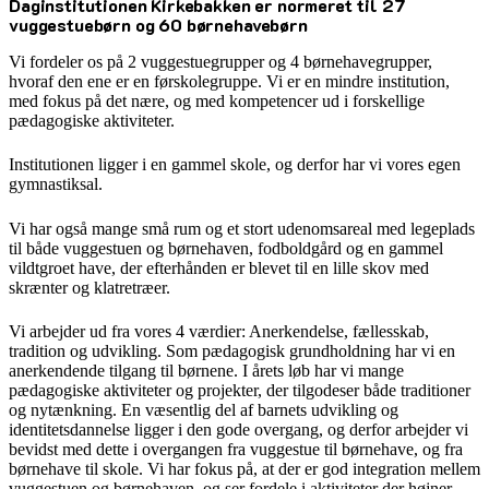
Daginstitutionen Kirkebakken er normeret til 27
vuggestuebørn og 60 børnehavebørn
Vi fordeler os på 2 vuggestuegrupper og 4 børnehavegrupper,
hvoraf den ene er en førskolegruppe. Vi er en mindre institution,
med fokus på det nære, og med kompetencer ud i forskellige
pædagogiske aktiviteter.
Institutionen ligger i en gammel skole, og derfor har vi vores egen
gymnastiksal.
Vi har også mange små rum og et stort udenomsareal med legeplads
til både vuggestuen og børnehaven, fodboldgård og en gammel
vildtgroet have, der efterhånden er blevet til en lille skov med
skrænter og klatretræer.
Vi arbejder ud fra vores 4 værdier: Anerkendelse, fællesskab,
tradition og udvikling. Som pædagogisk grundholdning har vi en
anerkendende tilgang til børnene. I årets løb har vi mange
pædagogiske aktiviteter og projekter, der tilgodeser både traditioner
og nytænkning. En væsentlig del af barnets udvikling og
identitetsdannelse ligger i den gode overgang, og derfor arbejder vi
bevidst med dette i overgangen fra vuggestue til børnehave, og fra
børnehave til skole. Vi har fokus på, at der er god integration mellem
vuggestuen og børnehaven, og ser fordele i aktiviteter der højner