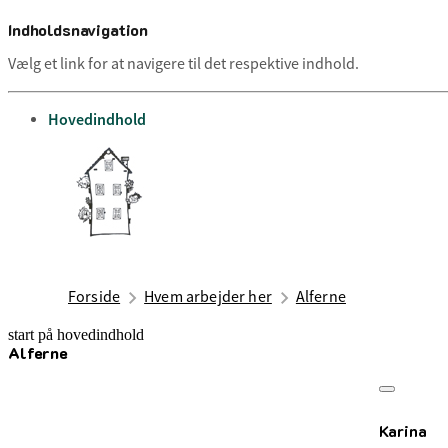
Indholdsnavigation
Vælg et link for at navigere til det respektive indhold.
gå til
Hovedindhold
Forside
Hvem arbejder her
Alferne
start på hovedindhold
Alferne
senest opdateret 7. juli 2026
Karina