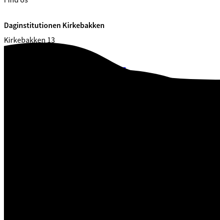
Find os
Daginstitutionen Kirkebakken
Kirkebakken 13
7120 Vejle
CVR. 29 18 99 00